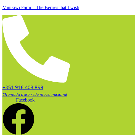
Minikiwi Farm – The Berries that I wish
+351 916 408 899
Chamada para rede móvel nacional
Facebook