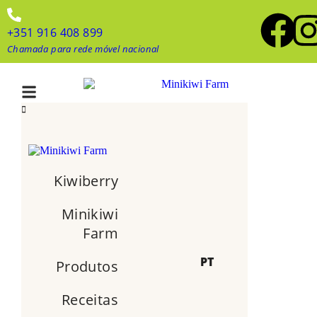
+351 916 408 899
Chamada para rede móvel nacional
Kiwiberry
Minikiwi
Farm
PT
Produtos
Receitas