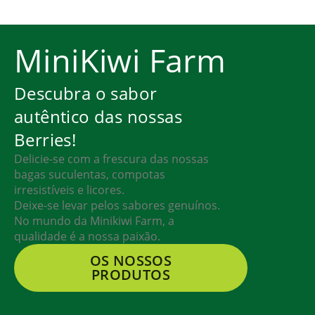
MiniKiwi Farm
Descubra o sabor
autêntico das nossas
Berries!
Delicie-se com a frescura das nossas
bagas suculentas, compotas
irresistíveis e licores.
Deixe-se levar pelos sabores genuínos.
No mundo da Minikiwi Farm, a
qualidade é a nossa paixão.
OS NOSSOS
PRODUTOS