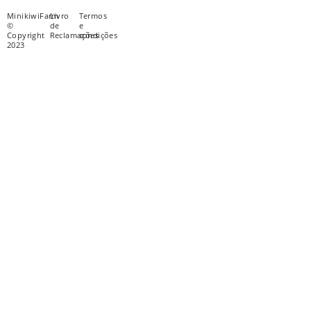
MinikiwiFarm
Livro
Termos
©
de
e
Copyright
Reclamações
condições
2023