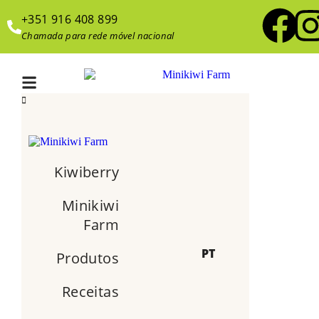
+351 916 408 899
Chamada para rede móvel nacional
Kiwiberry
Minikiwi
Farm
PT
Produtos
Receitas