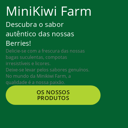
MiniKiwi Farm
Descubra o sabor
autêntico das nossas
Berries!
Delicie-se com a frescura das nossas
bagas suculentas, compotas
irresistíveis e licores.
Deixe-se levar pelos sabores genuínos.
No mundo da Minikiwi Farm, a
qualidade é a nossa paixão.
OS NOSSOS
PRODUTOS