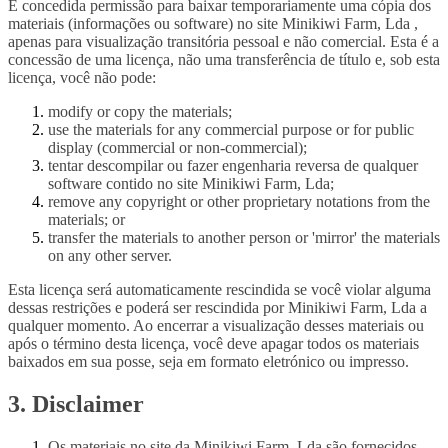
É concedida permissão para baixar temporariamente uma cópia dos
materiais (informações ou software) no site Minikiwi Farm, Lda ,
apenas para visualização transitória pessoal e não comercial. Esta é a
concessão de uma licença, não uma transferência de título e, sob esta
licença, você não pode:
modify or copy the materials;
use the materials for any commercial purpose or for public
display (commercial or non-commercial);
tentar descompilar ou fazer engenharia reversa de qualquer
software contido no site Minikiwi Farm, Lda;
remove any copyright or other proprietary notations from the
materials; or
transfer the materials to another person or 'mirror' the materials
on any other server.
Esta licença será automaticamente rescindida se você violar alguma
dessas restrições e poderá ser rescindida por Minikiwi Farm, Lda a
qualquer momento. Ao encerrar a visualização desses materiais ou
após o término desta licença, você deve apagar todos os materiais
baixados em sua posse, seja em formato eletrónico ou impresso.
3. Disclaimer
Os materiais no site da Minikiwi Farm, Lda são fornecidos