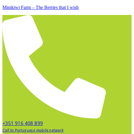
Minikiwi Farm – The Berries that I wish
+351 916 408 899
Call to Portuguese mobile network