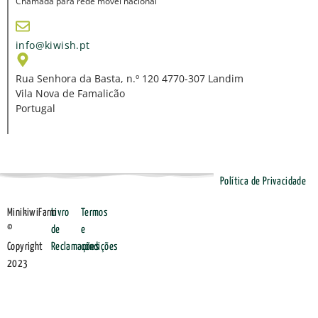
Chamada para rede móvel nacional
info@kiwish.pt
Rua Senhora da Basta, n.º 120 4770-307 Landim
Vila Nova de Famalicão
Portugal
Política de Privacidade
MinikiwiFarm
Livro
Termos
©
de
e
Copyright
Reclamações
condições
2023