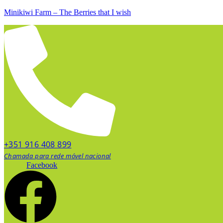
Minikiwi Farm – The Berries that I wish
+351 916 408 899
Chamada para rede móvel nacional
Facebook