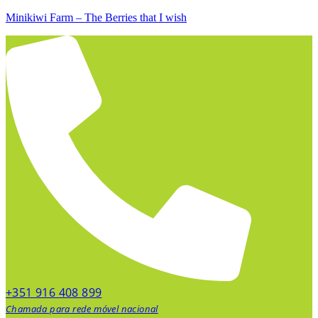
Minikiwi Farm – The Berries that I wish
+351 916 408 899
Chamada para rede móvel nacional